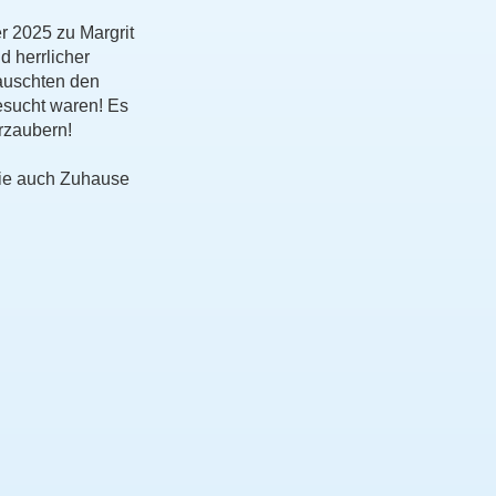
 2025 zu Margrit
d herrlicher
lauschten den
esucht waren! Es
rzaubern!
die auch Zuhause