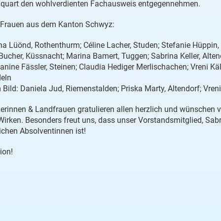
dquart den wohlverdienten Fachausweis entgegennehmen.
 Frauen aus dem Kanton Schwyz:
urina Lüönd, Rothenthurm; Céline Lacher, Studen; Stefanie Hüppin
Bucher, Küssnacht; Marina Bamert, Tuggen; Sabrina Keller, Alte
anine Fässler, Steinen; Claudia Hediger Merlischachen; Vreni Käl
deln
 Bild: Daniela Jud, Riemenstalden; Priska Marty, Altendorf; Vre
rinnen & Landfrauen gratulieren allen herzlich und wünschen vi
Wirken. Besonders freut uns, dass unser Vorstandsmitglied, Sabr
ichen Absolventinnen ist!
ion!