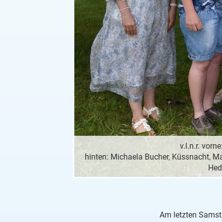
v.l.n.r. vor
hinten: Michaela Bucher, Küssnacht, Mar
Hedi
Am letzten Samsta