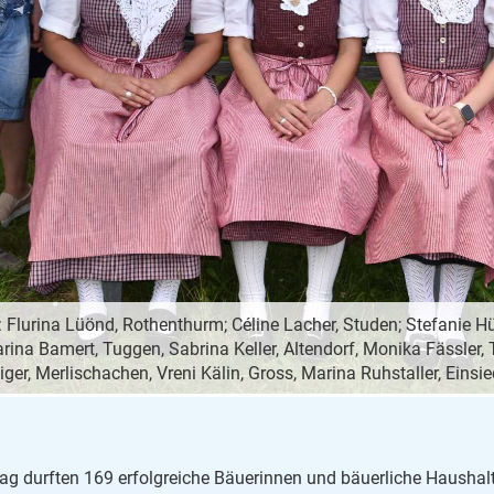
ne: Flurina Lüönd, Rothenthurm; Céline Lacher, Studen; Stefanie 
ina Bamert, Tuggen, Sabrina Keller, Altendorf, Monika Fässler, 
ger, Merlischachen, Vreni Kälin, Gross, Marina Ruhstaller, Einsi
g durften 169 erfolgreiche Bäuerinnen und bäuerliche Haushalt