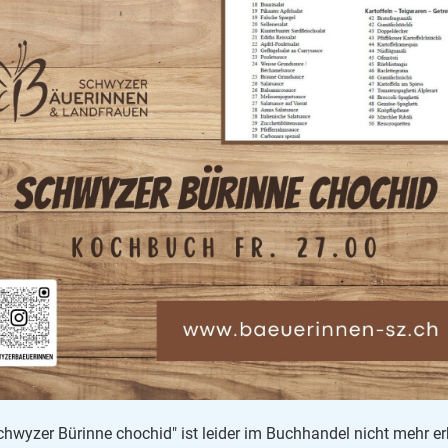
wyzer Bürinne chochid" ist leider im Buchhandel nicht mehr erh